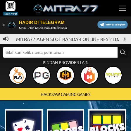
Scan Here!
HADIR DI TELEGRAM
×
Main Lebih Aman Dan Anti Nawala
MITRA77 AGEN SLOT BANDAR ONLINE RESMI DAN TER
PINDAH PROVIDER LAIN
HACKSAW GAMING GAMES