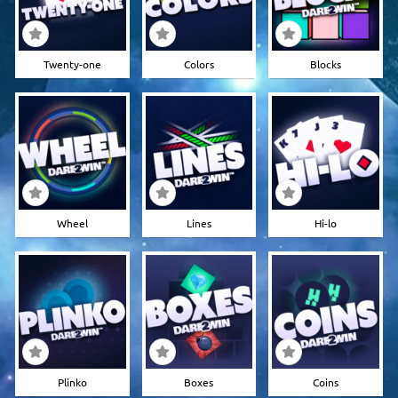
Twenty-one
Colors
Blocks
Wheel
Lines
Hi-lo
MITRA77 -
Livechat 24/7
Selamat Datang di
MITRA77, Kami
Selalu hadir dan siap
melayani Kakak
Plinko
Boxes
Coins
Semua