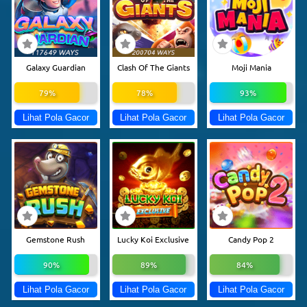
Galaxy Guardian
Clash Of The Giants
Moji Mania
79%
78%
93%
Lihat Pola Gacor
Lihat Pola Gacor
Lihat Pola Gacor
Gemstone Rush
Lucky Koi Exclusive
Candy Pop 2
90%
89%
84%
Lihat Pola Gacor
Lihat Pola Gacor
Lihat Pola Gacor