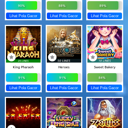
90%
88%
89%
Lihat Pola Gacor
Lihat Pola Gacor
Lihat Pola Gacor
King Pharaoh
Heroes
Sweet Bakery
91%
91%
84%
Lihat Pola Gacor
Lihat Pola Gacor
Lihat Pola Gacor