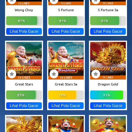
Wong Choy
5 Fortune
5 Fortune Sa
87%
81%
81%
Lihat Pola Gacor
Lihat Pola Gacor
Lihat Pola Gacor
Great Stars
Great Stars Sa
Dragon Gold
83%
78%
93%
Lihat Pola Gacor
Lihat Pola Gacor
Lihat Pola Gacor