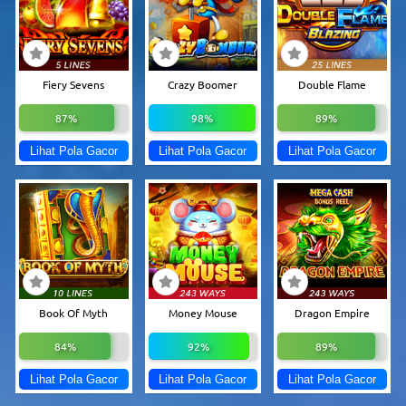
Fiery Sevens
Crazy Boomer
Double Flame
87%
98%
89%
Lihat Pola Gacor
Lihat Pola Gacor
Lihat Pola Gacor
Book Of Myth
Money Mouse
Dragon Empire
84%
92%
89%
Lihat Pola Gacor
Lihat Pola Gacor
Lihat Pola Gacor