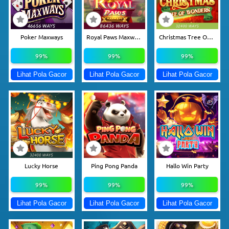
Poker Maxways
Royal Paws Maxways
Christmas Tree Of Wonders
99%
99%
99%
Lihat Pola Gacor
Lihat Pola Gacor
Lihat Pola Gacor
Lucky Horse
Ping Pong Panda
Hallo Win Party
99%
99%
99%
Lihat Pola Gacor
Lihat Pola Gacor
Lihat Pola Gacor