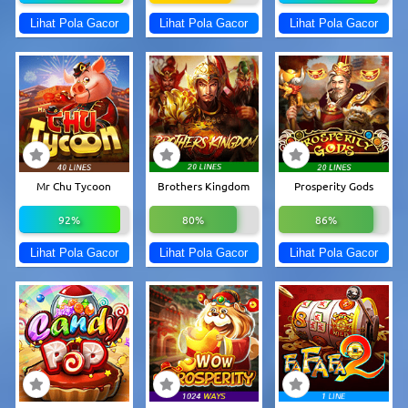
Lihat Pola Gacor
Lihat Pola Gacor
Lihat Pola Gacor
Mr Chu Tycoon
Brothers Kingdom
Prosperity Gods
92%
80%
86%
Lihat Pola Gacor
Lihat Pola Gacor
Lihat Pola Gacor