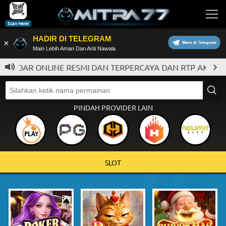
Scan Here!
HADIR DI TELEGRAM
×
Main Lebih Aman Dan Anti Nawala
MI DAN TERPERCAYA DAN RTP AKTIF 97,88%
PINDAH PROVIDER LAIN
SLOT