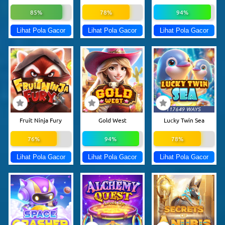
85%
78%
94%
Lihat Pola Gacor
Lihat Pola Gacor
Lihat Pola Gacor
Fruit Ninja Fury
Gold West
Lucky Twin Sea
76%
94%
78%
Lihat Pola Gacor
Lihat Pola Gacor
Lihat Pola Gacor